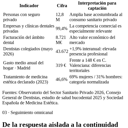
Interpretación para
Indicador
Cifra
captación
Personas con seguro
12,8
Amplia base acostumbrada al
privado
M
consumo sanitario privado
Empresas y clínicas dentales
La competencia comercial es
99,4%
privadas
especialmente relevante
Facturación del ámbito
8.721
Alto valor económico del
dental
M€
mercado
Dentistas colegiados (mayo
+1,9% interanual: elevada
43.672
2026)
presencia profesional
Frente a 148 € en C.
Gasto medio anual del
319 €
Valenciana: diferencias
hogar · Madrid
territoriales
Tratamiento de medicina
69% mujeres / 31% hombres:
46,6%
estética declarado (2023)
categoría normalizada
Fuentes: Observatorio del Sector Sanitario Privado 2026, Consejo
General de Dentistas, estudio de salud bucodental 2025 y Sociedad
Española de Medicina Estética.
03 · Seguimiento omnicanal
De la respuesta aislada a la continuidad